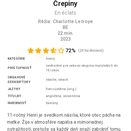
Črepiny
En éclats
Réžia
:
Charlotte Letroye
BE
22
min.
2023
72
%
(
29 hodnotení
)
KATEGÓRIE
hraný
nevhodné pre vekovú skupinu maloletých do
PRÍSTUPNOSŤ
15 rokov
OBSAHOVÉ
násilie, strach
DESKRIPTORY
JAZYKY
francúzština
(
orig.
)
TITULKY
angličtina
,
slovenčina
FAREBNOSŤ
farebný
11-ročný Henri je svedkom násilia, ktoré otec pácha na 
matke. Žije v atmosfére napätia a mimoriadnej 
ostražitosti, pretože sa každý deň snaží zabrániť tomu, 