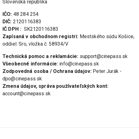
Slovenská republika
IČO: 
DIČ:
IČ DPH :
Zapísaná v obchodnom registri:
 Mestského súdu Košice, 
oddiel: Sro, vložka č: 58934/V
Technická pomoc a reklamácie:
 support@cinepass.sk
Všeobecné informácie:
 info@cinepass.sk
Zodpovedná osoba / Ochrana údajov:
 Peter Jurák - 
dpo@cinepass.sk
Zmena údajov, správa používateľských kont:
account@cinepass.sk