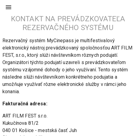
KONTAKT NA PREVÁDZKOVATEĽA
REZERVAČNÉHO SYSTÉMU
Rezervačný systém MyCinepass je multifestivalový 
elektronický nástroj prevádzkovaný spoločnosťou ART FILM 
FEST, s.r.o., ktorý slúži návštevníkom rôznych podujatí. 
Organizátori týchto podujatí uzavreli s prevádzkovateľom 
systému vzájomné dohody o jeho využívaní. Tento systém 
následne slúži návštevníkom konkrétneho podujatia a 
umožňuje využívať rôzne elektronické služby v rámci jeho 
konania.
Fakturačná adresa:
ART FILM FEST s.r.o.

Kukučínova 81/2

040 01 Košice - mestská časť Juh
